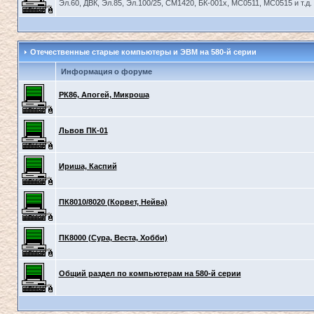
Эл.60, ДВК, Эл.85, Эл.100/25, СМ1420, БК-001х, МС0511, МС0515 и т.д.
Отечественные старые компьютеры и ЭВМ на 580-й серии
Информация о форуме
РК86, Апогей, Микроша
Львов ПК-01
Ириша, Каспий
ПК8010/8020 (Корвет, Нейва)
ПК8000 (Сура, Веста, Хобби)
Общий раздел по компьютерам на 580-й серии