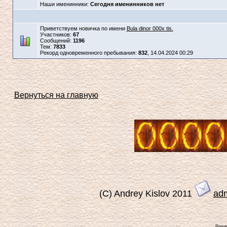
Наши именинники:
Сегодня именинников нет
Приветствуем новичка по имени
Bula dinor 000x tis.
Участников:
67
Сообщений:
1196
Тем:
7833
Рекорд одновременного пребывания:
832
, 14.04.2024 00:29
Вернуться на главную
(C) Andrey Kislov 2011
ad
Powe