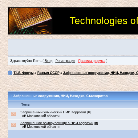
Technologies o
Здравствуйте Гость (
Вход
·
Регистрация
·
Правила форума
)
T.I.S. Форум
»
Развал СССР
»
Заброшенные сооружения, НИИ, Находки, 
Заброшенные сооружения, НИИ, Находки, Сталкерство
Темы
Заброшенный химический НИИ Коррозии
[
#
]
»В Московской области
Заброшенное бомбоубежище в НИИ Коррозии
[
#
]
»В Московской области