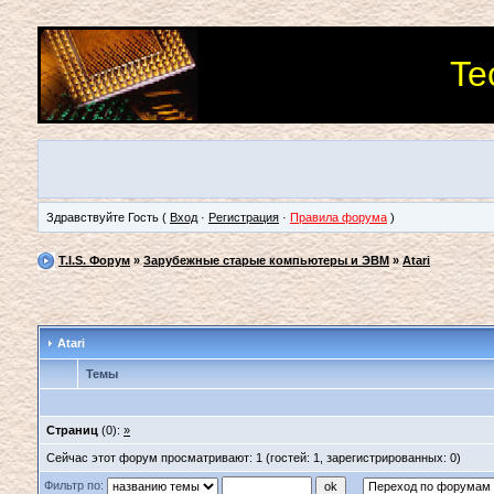
Te
Здравствуйте Гость (
Вход
·
Регистрация
·
Правила форума
)
T.I.S. Форум
»
Зарубежные старые компьютеры и ЭВМ
»
Atari
Atari
Темы
Страниц
(0):
»
Сейчас этот форум просматривают: 1 (гостей: 1, зарегистрированных: 0)
Фильтр по: