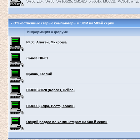
Эл.60, ДВК, Эл.85, Эл.100/25, СМ1420, БК-001х, МС0511, МС0515 и т.д.
Отечественные старые компьютеры и ЭВМ на 580-й серии
Информация о форуме
РК86, Апогей, Микроша
Львов ПК-01
Ириша, Каспий
ПК8010/8020 (Корвет, Нейва)
ПК8000 (Сура, Веста, Хобби)
Общий раздел по компьютерам на 580-й серии