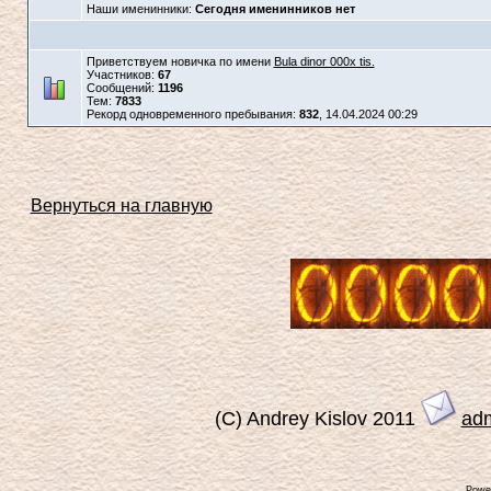
Наши именинники:
Сегодня именинников нет
Приветствуем новичка по имени
Bula dinor 000x tis.
Участников:
67
Сообщений:
1196
Тем:
7833
Рекорд одновременного пребывания:
832
, 14.04.2024 00:29
Вернуться на главную
(C) Andrey Kislov 2011
ad
Powe