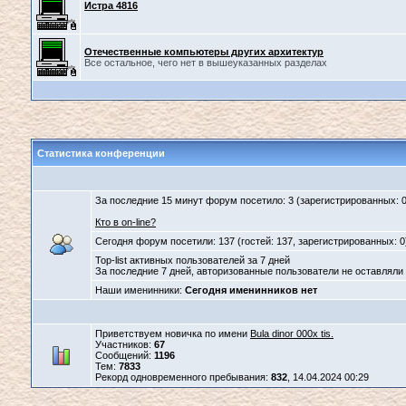
Истра 4816
Отечественные компьютеры других архитектур
Все остальное, чего нет в вышеуказанных разделах
Статистика конференции
За последние 15 минут форум посетило: 3 (зарегистрированных: 0,
Кто в on-line?
Сегодня форум посетили: 137 (гостей: 137, зарегистрированных: 0
Top-list активных пользователей за 7 дней
За последние 7 дней, авторизованные пользователи не оставлял
Наши именинники:
Сегодня именинников нет
Приветствуем новичка по имени
Bula dinor 000x tis.
Участников:
67
Сообщений:
1196
Тем:
7833
Рекорд одновременного пребывания:
832
, 14.04.2024 00:29