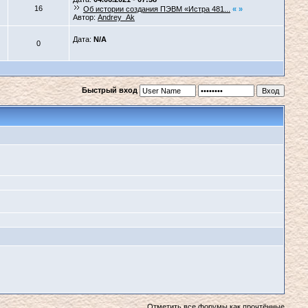
16
Об истории создания ПЭВМ «Истра 481...
«
»
Автор:
Andrey_Ak
Дата:
N/A
0
Быстрый вход
Отметить все форумы как прочтённые