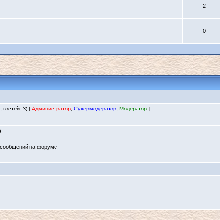
2
0
 гостей: 3) [
Администратор
,
Супермодератор
,
Модератор
]
)
и сообщений на форуме