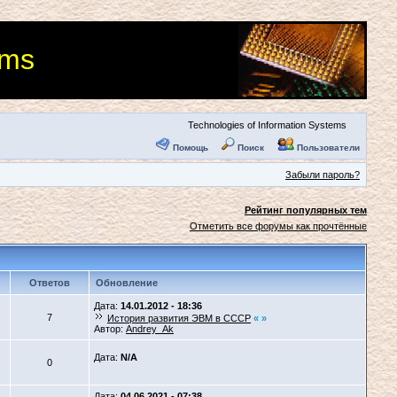
ems
Technologies of Information Systems
Помощь
Поиск
Пользователи
Забыли пароль?
Рейтинг популярных тем
Отметить все форумы как прочтённые
Ответов
Обновление
Дата:
14.01.2012 - 18:36
7
История развития ЭВМ в СССР
«
»
Автор:
Andrey_Ak
Дата:
N/A
0
Дата:
04.06.2021 - 07:38