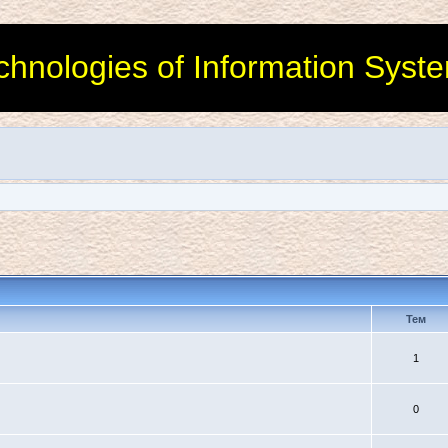
chnologies of Information Syst
Тем
1
0