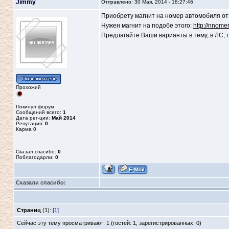
Jimmy
Отправлено: 30 Мая, 2014 - 18:27:46
Приобрету магнит на номер автомобиля от
Нужен магнит на подобе этого:
http://nnome
Предлагайте Ваши варианты в тему, в ЛС, 
Прохожий
Покинул форум
Сообщений всего:
1
Дата рег-ции:
Май 2014
Репутация:
0
Карма
0
Сказал спасибо:
0
Поблагодарли:
0
Сказали спасибо:
Страниц
(1):
[1]
Сейчас эту тему просматривают: 1 (гостей: 1, зарегистрированных: 0)