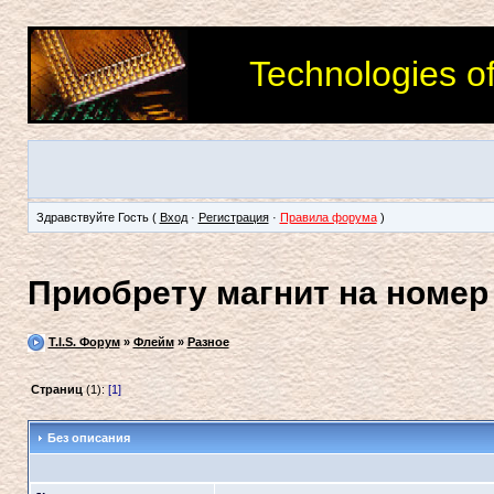
Technologies o
Здравствуйте Гость (
Вход
·
Регистрация
·
Правила форума
)
Приобрету магнит на номер
T.I.S. Форум
»
Флейм
»
Разное
Страниц
(1):
[1]
Без описания