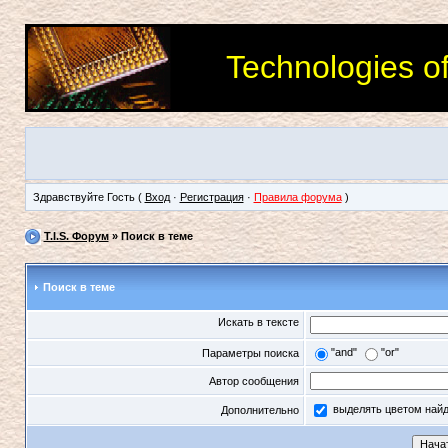
Technologies o
Здравствуйте Гость (
Вход
·
Регистрация
·
Правила форума
)
T.I.S. Форум
» Поиск в теме
Поиск в теме
Искать в тексте
"and"
"or"
Параметры поиска
Автор сообщения
выделять цветом най
Дополнительно