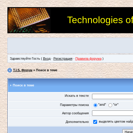
Technologies o
Здравствуйте Гость (
Вход
·
Регистрация
·
Правила форума
)
T.I.S. Форум
» Поиск в теме
Поиск в теме
Искать в тексте
"and"
"or"
Параметры поиска
Автор сообщения
выделять цветом най
Дополнительно