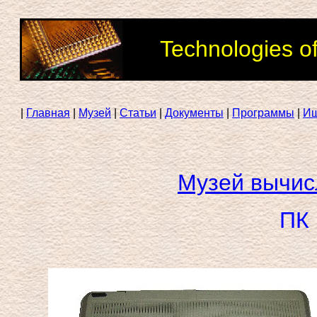
Technologies o
|
Главная
|
Музей
|
Статьи
|
Документы
|
Программы
|
И
Музей вычис
ПК