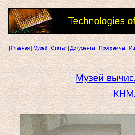
Technologies o
|
Главная
|
Музей
|
Статьи
|
Документы
|
Программы
|
И
Музей вычис
КНМ