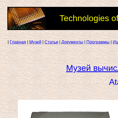
Technologies o
|
Главная
|
Музей
|
Статьи
|
Документы
|
Программы
|
И
Музей вычис
At